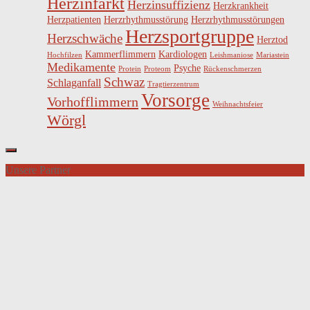
Herzinfarkt
Herzinsuffizienz
Herzkrankheit
Herzpatienten
Herzrhythmusstörung
Herzrhythmusstörungen
Herzsportgruppe
Herzschwäche
Herztod
Kammerflimmern
Kardiologen
Hochfilzen
Leishmaniose
Mariastein
Medikamente
Psyche
Protein
Proteom
Rückenschmerzen
Schwaz
Schlaganfall
Tragtierzentrum
Vorsorge
Vorhofflimmern
Weihnachtsfeier
Wörgl
Unsere Partner