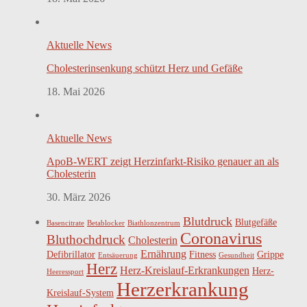
Aktuelle News
Cholesterinsenkung schützt Herz und Gefäße
18. Mai 2026
Aktuelle News
ApoB-WERT zeigt Herzinfarkt-Risiko genauer an als
Cholesterin
30. März 2026
Blutdruck
Blutgefäße
Basencitrate
Betablocker
Biathlonzentrum
Coronavirus
Bluthochdruck
Cholesterin
Ernährung
Defibrillator
Fitness
Grippe
Entsäuerung
Gesundheit
Herz
Herz-Kreislauf-Erkrankungen
Herz-
Heeressport
Herzerkrankung
Kreislauf-System