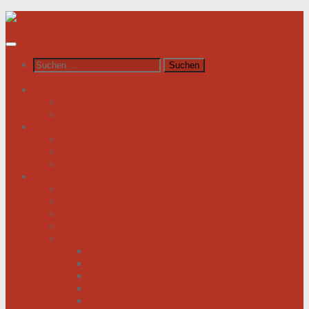
Unter
dem
Inhalt
Suchen
nach:
News / Veranstaltungen
Newsfeed spiegel.de
Newsfeed tagesschau.de
Wer sind wir?
Was tun wir für Sie?
Werden Sie Mitglied!
Vorstand
Information
Herzerkrankung
Herzinfarkt
Coronavirus
Vorsorge
Ratgeber
Herzkrank was nun?
Erste Hilfe
Mit der Krankheit leben lernen
Mit einem kranken Herz auf Reisen
Herzinfarkt: Keine Männersache!