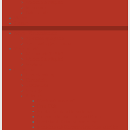
Werden Sie Mitglied!
Impressum
Datenschutz
Videos
Sitemap
News / Veranstaltungen
Newsfeed spiegel.de
Newsfeed tagesschau.de
Wer sind wir?
Was tun wir für Sie?
Werden Sie Mitglied!
Vorstand
Information
Herzerkrankung
Herzinfarkt
Coronavirus
Vorsorge
Ratgeber
Herzkrank was nun?
Erste Hilfe
Mit der Krankheit leben lernen
Mit einem kranken Herz auf Reisen
Herzinfarkt: Keine Männersache!
Menschen mit Herzschwäche kann geholfen