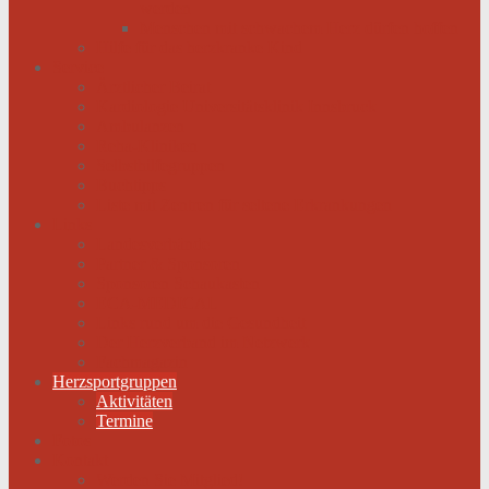
werden
Menschen mit schwachem Herz dürfen hoffen
Hilfe für das herzkranke Kind
Service
Ärztlicher Beirat
Kardiologie Universitätsklinik Innsbruck
Ambulanzen
Reha-Kliniken
Selbsthilfegruppen
Buchtipps
Liste mit Zentren für seltene Erkrankungen
Links
Landesverbände
Partner & Sponsoren
Sponsoren Schaukasten
ECA-MEDICAL
Links rund um die Gesundheit
Der Herzverband im Netzwerk
Fachmagazin
Herzsportgruppen
Aktivitäten
Termine
Fotos
Kontakt
Werden Sie Mitglied!