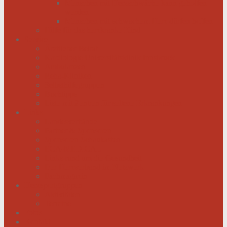
Menschen mit Herzschwäche kann geholfen
werden
Menschen mit schwachem Herz dürfen hoffen
Hilfe für das herzkranke Kind
Service
Ärztlicher Beirat
Kardiologie Universitätsklinik Innsbruck
Ambulanzen
Reha-Kliniken
Selbsthilfegruppen
Buchtipps
Liste mit Zentren für seltene Erkrankungen
Links
Landesverbände
Partner & Sponsoren
Sponsoren Schaukasten
ECA-MEDICAL
Links rund um die Gesundheit
Der Herzverband im Netzwerk
Fachmagazin
Herzsportgruppen
Aktivitäten
Termine
Fotos
Kontakt