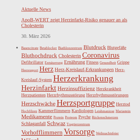
Aktuelle News
ApoB-WERT zeigt Herzinfarkt-Risiko genauer an als
Cholesterin
30. März 2026
Blutdruck
Blutgefäße
Basencitrate
Betablocker
Biathlonzentrum
Coronavirus
Bluthochdruck
Cholesterin
Ernährung
Defibrillator
Fitness
Grippe
Entsäuerung
Gesundheit
Herz
Herz-Kreislauf-Erkrankungen
Herz-
Heeressport
Herzerkrankung
Kreislauf-System
Herzinfarkt
Herzinsuffizienz
Herzkrankheit
Herzpatienten
Herzrhythmusstörung
Herzrhythmusstörungen
Herzsportgruppe
Herzschwäche
Herztod
Kammerflimmern
Kardiologen
Hochfilzen
Leishmaniose
Mariastein
Medikamente
Psyche
Protein
Proteom
Rückenschmerzen
Schwaz
Schlaganfall
Tragtierzentrum
Vorsorge
Vorhofflimmern
Weihnachtsfeier