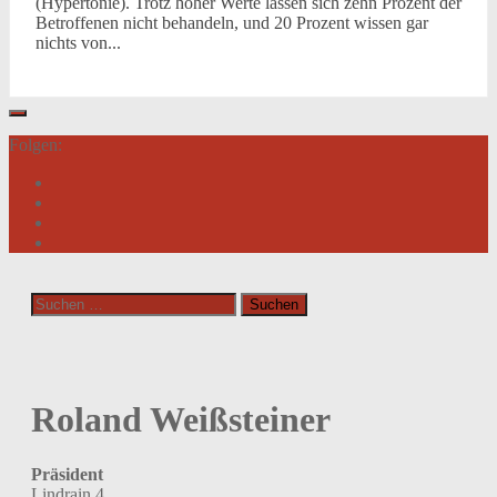
(Hypertonie). Trotz hoher Werte lassen sich zehn Prozent der
Betroffenen nicht behandeln, und 20 Prozent wissen gar
nichts von...
Folgen:
Suchen
nach:
Roland Weißsteiner
Präsident
Lindrain 4