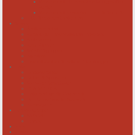
Menschen mit Herzschwäche kann geholfen
werden
Menschen mit schwachem Herz dürfen hoffen
Hilfe für das herzkranke Kind
Service
Ärztlicher Beirat
Kardiologie Universitätsklinik Innsbruck
Ambulanzen
Reha-Kliniken
Selbsthilfegruppen
Buchtipps
Liste mit Zentren für seltene Erkrankungen
Links
Landesverbände
Partner & Sponsoren
Sponsoren Schaukasten
ECA-MEDICAL
Links rund um die Gesundheit
Der Herzverband im Netzwerk
Fachmagazin
Herzsportgruppen
Aktivitäten
Termine
Fotos
Kontakt