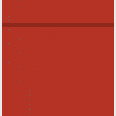
Werden Sie Mitglied!
Impressum
Datenschutz
Videos
Sitemap
News / Veranstaltungen
Newsfeed spiegel.de
Newsfeed tagesschau.de
Wer sind wir?
Was tun wir für Sie?
Werden Sie Mitglied!
Vorstand
Information
Herzerkrankung
Herzinfarkt
Coronavirus
Vorsorge
Ratgeber
Herzkrank was nun?
Erste Hilfe
Mit der Krankheit leben lernen
Mit einem kranken Herz auf Reisen
Herzinfarkt: Keine Männersache!
Menschen mit Herzschwäche kann geholfen