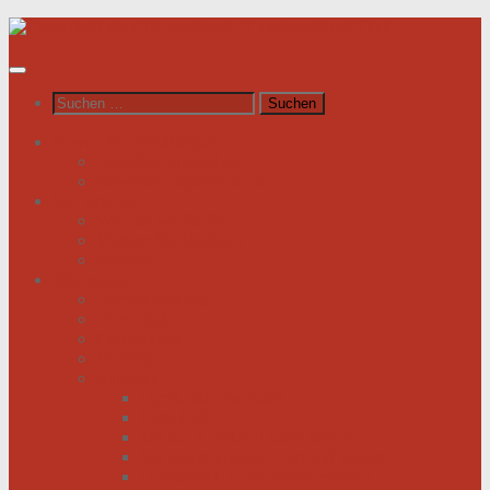
Unter
dem
Inhalt
Suchen
nach:
News / Veranstaltungen
Newsfeed spiegel.de
Newsfeed tagesschau.de
Wer sind wir?
Was tun wir für Sie?
Werden Sie Mitglied!
Vorstand
Information
Herzerkrankung
Herzinfarkt
Coronavirus
Vorsorge
Ratgeber
Herzkrank was nun?
Erste Hilfe
Mit der Krankheit leben lernen
Mit einem kranken Herz auf Reisen
Herzinfarkt: Keine Männersache!