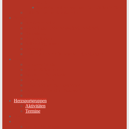
werden
Menschen mit schwachem Herz dürfen hoffen
Hilfe für das herzkranke Kind
Service
Ärztlicher Beirat
Kardiologie Universitätsklinik Innsbruck
Ambulanzen
Reha-Kliniken
Selbsthilfegruppen
Buchtipps
Liste mit Zentren für seltene Erkrankungen
Links
Landesverbände
Partner & Sponsoren
Sponsoren Schaukasten
ECA-MEDICAL
Links rund um die Gesundheit
Der Herzverband im Netzwerk
Fachmagazin
Herzsportgruppen
Aktivitäten
Termine
Fotos
Kontakt
Werden Sie Mitglied!