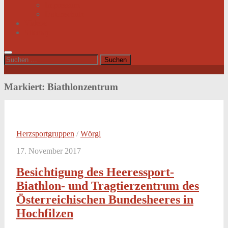
Impressum
Datenschutz
Videos
Sitemap
Suchen
nach:
Markiert:
Biathlonzentrum
Herzsportgruppen
/
Wörgl
17. November 2017
Besichtigung des Heeressport-
Biathlon- und Tragtierzentrum des
Österreichischen Bundesheeres in
Hochfilzen