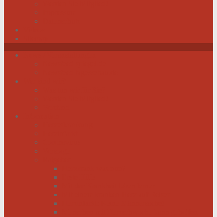
Werden Sie Mitglied!
Impressum
Datenschutz
Videos
Sitemap
News / Veranstaltungen
Newsfeed spiegel.de
Newsfeed tagesschau.de
Wer sind wir?
Was tun wir für Sie?
Werden Sie Mitglied!
Vorstand
Information
Herzerkrankung
Herzinfarkt
Coronavirus
Vorsorge
Ratgeber
Herzkrank was nun?
Erste Hilfe
Mit der Krankheit leben lernen
Mit einem kranken Herz auf Reisen
Herzinfarkt: Keine Männersache!
Menschen mit Herzschwäche kann geholfen