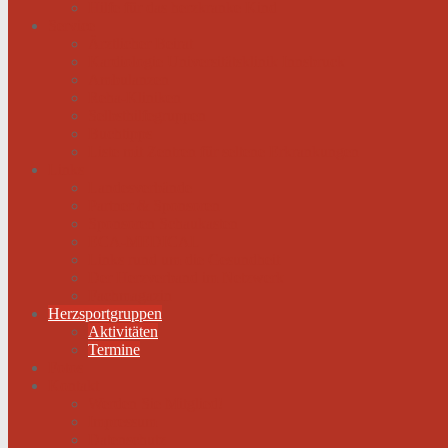
Hilfe für das herzkranke Kind
Service
Ärztlicher Beirat
Kardiologie Universitätsklinik Innsbruck
Ambulanzen
Reha-Kliniken
Selbsthilfegruppen
Buchtipps
Liste mit Zentren für seltene Erkrankungen
Links
Landesverbände
Partner & Sponsoren
Sponsoren Schaukasten
ECA-MEDICAL
Links rund um die Gesundheit
Der Herzverband im Netzwerk
Fachmagazin
Herzsportgruppen
Aktivitäten
Termine
Fotos
Kontakt
Werden Sie Mitglied!
Impressum
Datenschutz