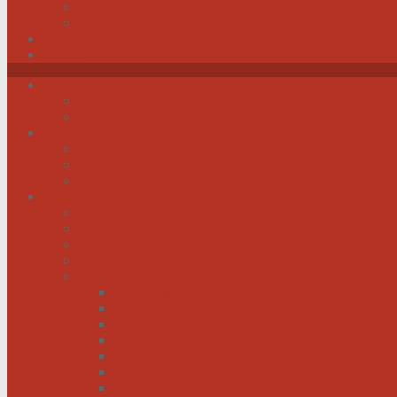
Impressum
Datenschutz
Videos
Sitemap
News / Veranstaltungen
Newsfeed spiegel.de
Newsfeed tagesschau.de
Wer sind wir?
Was tun wir für Sie?
Werden Sie Mitglied!
Vorstand
Information
Herzerkrankung
Herzinfarkt
Coronavirus
Vorsorge
Ratgeber
Herzkrank was nun?
Erste Hilfe
Mit der Krankheit leben lernen
Mit einem kranken Herz auf Reisen
Herzinfarkt: Keine Männersache!
Menschen mit Herzschwäche kann geholfen werd
Menschen mit schwachem Herz dürfen hoffen