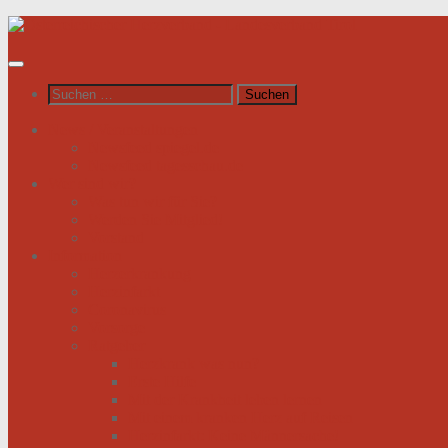
Unter
dem
Inhalt
Suchen
nach:
News / Veranstaltungen
Newsfeed spiegel.de
Newsfeed tagesschau.de
Wer sind wir?
Was tun wir für Sie?
Werden Sie Mitglied!
Vorstand
Information
Herzerkrankung
Herzinfarkt
Coronavirus
Vorsorge
Ratgeber
Herzkrank was nun?
Erste Hilfe
Mit der Krankheit leben lernen
Mit einem kranken Herz auf Reisen
Herzinfarkt: Keine Männersache!