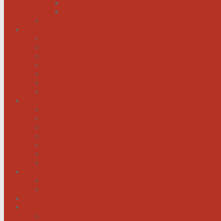
Menschen mit Herzschwäche kann geholfen werd
Menschen mit schwachem Herz dürfen hoffen
Hilfe für das herzkranke Kind
Service
Ärztlicher Beirat
Kardiologie Universitätsklinik Innsbruck
Ambulanzen
Reha-Kliniken
Selbsthilfegruppen
Buchtipps
Liste mit Zentren für seltene Erkrankungen
Links
Landesverbände
Partner & Sponsoren
Sponsoren Schaukasten
ECA-MEDICAL
Links rund um die Gesundheit
Der Herzverband im Netzwerk
Fachmagazin
Herzsportgruppen
Aktivitäten
Termine
Fotos
Kontakt
Werden Sie Mitglied!