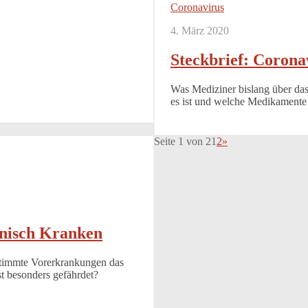
Coronavirus
4. März 2020
Steckbrief: Corona
Was Mediziner bislang über da
es ist und welche Medikamente
Seite 1 von 2
1
2
»
onisch Kranken
stimmte Vorerkrankungen das
st besonders gefährdet?