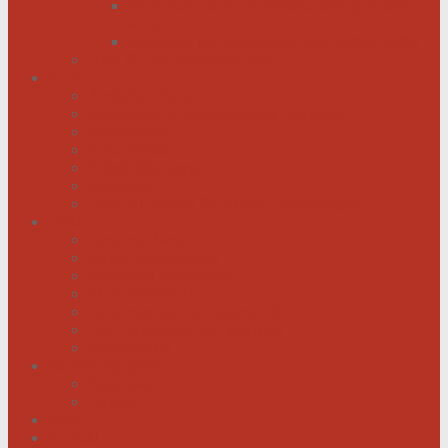
Menschen mit Herzschwäche kann geholfen
werden
Menschen mit schwachem Herz dürfen hoffen
Hilfe für das herzkranke Kind
Service
Ärztlicher Beirat
Kardiologie Universitätsklinik Innsbruck
Ambulanzen
Reha-Kliniken
Selbsthilfegruppen
Buchtipps
Liste mit Zentren für seltene Erkrankungen
Links
Landesverbände
Partner & Sponsoren
Sponsoren Schaukasten
ECA-MEDICAL
Links rund um die Gesundheit
Der Herzverband im Netzwerk
Fachmagazin
Herzsportgruppen
Aktivitäten
Termine
Fotos
Kontakt