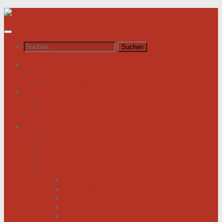
Unter
dem
Inhalt
Suchen
nach:
News / Veranstaltungen
Newsfeed spiegel.de
Newsfeed tagesschau.de
Wer sind wir?
Was tun wir für Sie?
Werden Sie Mitglied!
Vorstand
Information
Herzerkrankung
Herzinfarkt
Coronavirus
Vorsorge
Ratgeber
Herzkrank was nun?
Erste Hilfe
Mit der Krankheit leben lernen
Mit einem kranken Herz auf Reisen
Herzinfarkt: Keine Männersache!