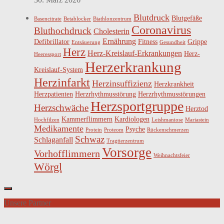
Blutdruck
Blutgefäße
Basencitrate
Betablocker
Biathlonzentrum
Coronavirus
Bluthochdruck
Cholesterin
Ernährung
Defibrillator
Fitness
Grippe
Entsäuerung
Gesundheit
Herz
Herz-Kreislauf-Erkrankungen
Herz-
Heeressport
Herzerkrankung
Kreislauf-System
Herzinfarkt
Herzinsuffizienz
Herzkrankheit
Herzpatienten
Herzrhythmusstörung
Herzrhythmusstörungen
Herzsportgruppe
Herzschwäche
Herztod
Kammerflimmern
Kardiologen
Hochfilzen
Leishmaniose
Mariastein
Medikamente
Psyche
Protein
Proteom
Rückenschmerzen
Schwaz
Schlaganfall
Tragtierzentrum
Vorsorge
Vorhofflimmern
Weihnachtsfeier
Wörgl
Unsere Partner