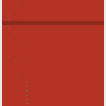
Werden Sie Mitglied!
Impressum
Datenschutz
Videos
Sitemap
News / Veranstaltungen
Newsfeed spiegel.de
Newsfeed tagesschau.de
Wer sind wir?
Was tun wir für Sie?
Werden Sie Mitglied!
Vorstand
Information
Herzerkrankung
Herzinfarkt
Coronavirus
Vorsorge
Ratgeber
Herzkrank was nun?
Erste Hilfe
Mit der Krankheit leben lernen
Mit einem kranken Herz auf Reisen
Herzinfarkt: Keine Männersache!
Menschen mit Herzschwäche kann geholfen