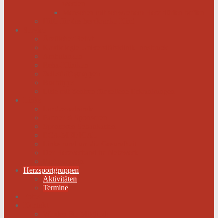
werden
Menschen mit schwachem Herz dürfen hoffen
Hilfe für das herzkranke Kind
Service
Ärztlicher Beirat
Kardiologie Universitätsklinik Innsbruck
Ambulanzen
Reha-Kliniken
Selbsthilfegruppen
Buchtipps
Liste mit Zentren für seltene Erkrankungen
Links
Landesverbände
Partner & Sponsoren
Sponsoren Schaukasten
ECA-MEDICAL
Links rund um die Gesundheit
Der Herzverband im Netzwerk
Fachmagazin
Herzsportgruppen
Aktivitäten
Termine
Fotos
Kontakt
Werden Sie Mitglied!