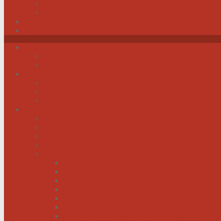
Impressum
Datenschutz
Videos
Sitemap
News / Veranstaltungen
Newsfeed spiegel.de
Newsfeed tagesschau.de
Wer sind wir?
Was tun wir für Sie?
Werden Sie Mitglied!
Vorstand
Information
Herzerkrankung
Herzinfarkt
Coronavirus
Vorsorge
Ratgeber
Herzkrank was nun?
Erste Hilfe
Mit der Krankheit leben lernen
Mit einem kranken Herz auf Reisen
Herzinfarkt: Keine Männersache!
Menschen mit Herzschwäche kann geholfen werd
Menschen mit schwachem Herz dürfen hoffen