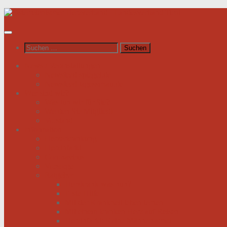
Unter
dem
Inhalt
Suchen
nach:
News / Veranstaltungen
Newsfeed spiegel.de
Newsfeed tagesschau.de
Wer sind wir?
Was tun wir für Sie?
Werden Sie Mitglied!
Vorstand
Information
Herzerkrankung
Herzinfarkt
Coronavirus
Vorsorge
Ratgeber
Herzkrank was nun?
Erste Hilfe
Mit der Krankheit leben lernen
Mit einem kranken Herz auf Reisen
Herzinfarkt: Keine Männersache!