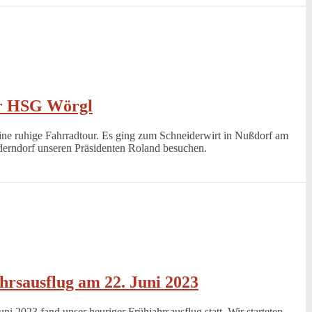
er HSG Wörgl
ine ruhige Fahrradtour. Es ging zum Schneiderwirt in Nußdorf am
derndorf unseren Präsidenten Roland besuchen.
rsausflug am 22. Juni 2023
i 2023 fand unser heuriger Frühjahrsausflug statt. Wir starteten