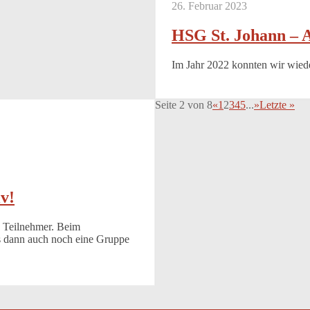
26. Februar 2023
HSG St. Johann – A
Im Jahr 2022 konnten wir wiede
Seite 2 von 8
«
1
2
3
4
5
...
»
Letzte »
v!
 Teilnehmer. Beim
s dann auch noch eine Gruppe