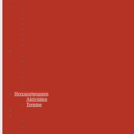
Hilfe für das herzkranke Kind
Service
Ärztlicher Beirat
Kardiologie Universitätsklinik Innsbruck
Ambulanzen
Reha-Kliniken
Selbsthilfegruppen
Buchtipps
Liste mit Zentren für seltene Erkrankungen
Links
Landesverbände
Partner & Sponsoren
Sponsoren Schaukasten
ECA-MEDICAL
Links rund um die Gesundheit
Der Herzverband im Netzwerk
Fachmagazin
Herzsportgruppen
Aktivitäten
Termine
Fotos
Kontakt
Werden Sie Mitglied!
Impressum
Datenschutz