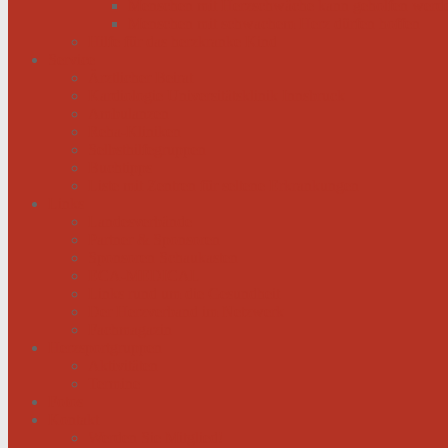
Menschen mit Herzschwäche kann geholfen werd
Menschen mit schwachem Herz dürfen hoffen
Hilfe für das herzkranke Kind
Service
Ärztlicher Beirat
Kardiologie Universitätsklinik Innsbruck
Ambulanzen
Reha-Kliniken
Selbsthilfegruppen
Buchtipps
Liste mit Zentren für seltene Erkrankungen
Links
Landesverbände
Partner & Sponsoren
Sponsoren Schaukasten
ECA-MEDICAL
Links rund um die Gesundheit
Der Herzverband im Netzwerk
Fachmagazin
Herzsportgruppen
Aktivitäten
Termine
Fotos
Kontakt
Werden Sie Mitglied!