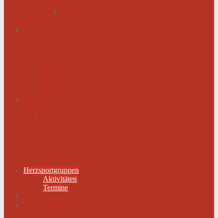
werden
Menschen mit schwachem Herz dürfen hoffen
Hilfe für das herzkranke Kind
Service
Ärztlicher Beirat
Kardiologie Universitätsklinik Innsbruck
Ambulanzen
Reha-Kliniken
Selbsthilfegruppen
Buchtipps
Liste mit Zentren für seltene Erkrankungen
Links
Landesverbände
Partner & Sponsoren
Sponsoren Schaukasten
ECA-MEDICAL
Links rund um die Gesundheit
Der Herzverband im Netzwerk
Fachmagazin
Herzsportgruppen
Aktivitäten
Termine
Fotos
Kontakt
Werden Sie Mitglied!