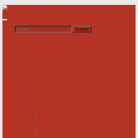
Unter
dem
Inhalt
Suchen
nach:
News / Veranstaltungen
Newsfeed spiegel.de
Newsfeed tagesschau.de
Wer sind wir?
Was tun wir für Sie?
Werden Sie Mitglied!
Vorstand
Information
Herzerkrankung
Herzinfarkt
Coronavirus
Vorsorge
Ratgeber
Herzkrank was nun?
Erste Hilfe
Mit der Krankheit leben lernen
Mit einem kranken Herz auf Reisen
Herzinfarkt: Keine Männersache!