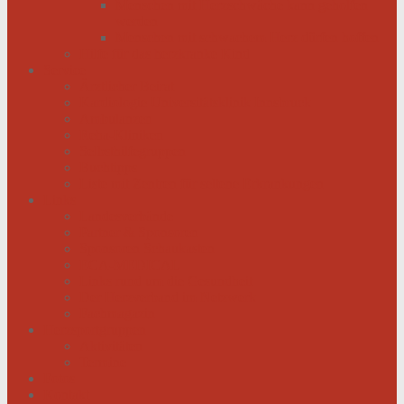
Menschen mit Herzschwäche kann geholfen
werden
Menschen mit schwachem Herz dürfen hoffen
Hilfe für das herzkranke Kind
Service
Ärztlicher Beirat
Kardiologie Universitätsklinik Innsbruck
Ambulanzen
Reha-Kliniken
Selbsthilfegruppen
Buchtipps
Liste mit Zentren für seltene Erkrankungen
Links
Landesverbände
Partner & Sponsoren
Sponsoren Schaukasten
ECA-MEDICAL
Links rund um die Gesundheit
Der Herzverband im Netzwerk
Fachmagazin
Herzsportgruppen
Aktivitäten
Termine
Fotos
Kontakt