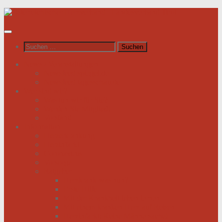
Unter
dem
Inhalt
Suchen
nach:
News / Veranstaltungen
Newsfeed spiegel.de
Newsfeed tagesschau.de
Wer sind wir?
Was tun wir für Sie?
Werden Sie Mitglied!
Vorstand
Information
Herzerkrankung
Herzinfarkt
Coronavirus
Vorsorge
Ratgeber
Herzkrank was nun?
Erste Hilfe
Mit der Krankheit leben lernen
Mit einem kranken Herz auf Reisen
Herzinfarkt: Keine Männersache!