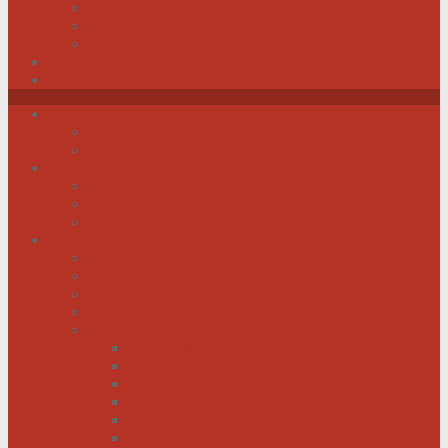
Werden Sie Mitglied!
Impressum
Datenschutz
Videos
Sitemap
News / Veranstaltungen
Newsfeed spiegel.de
Newsfeed tagesschau.de
Wer sind wir?
Was tun wir für Sie?
Werden Sie Mitglied!
Vorstand
Information
Herzerkrankung
Herzinfarkt
Coronavirus
Vorsorge
Ratgeber
Herzkrank was nun?
Erste Hilfe
Mit der Krankheit leben lernen
Mit einem kranken Herz auf Reisen
Herzinfarkt: Keine Männersache!
Menschen mit Herzschwäche kann geholfen