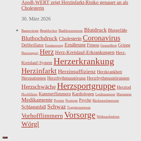
ApoB-WERT zeigt Herzinfarkt-Risiko genauer an als
Cholesterin
30. März 2026
Blutdruck
Blutgefäße
Basencitrate
Betablocker
Biathlonzentrum
Coronavirus
Bluthochdruck
Cholesterin
Ernährung
Defibrillator
Fitness
Grippe
Entsäuerung
Gesundheit
Herz
Herz-Kreislauf-Erkrankungen
Herz-
Heeressport
Herzerkrankung
Kreislauf-System
Herzinfarkt
Herzinsuffizienz
Herzkrankheit
Herzpatienten
Herzrhythmusstörung
Herzrhythmusstörungen
Herzsportgruppe
Herzschwäche
Herztod
Kammerflimmern
Kardiologen
Hochfilzen
Leishmaniose
Mariastein
Medikamente
Psyche
Protein
Proteom
Rückenschmerzen
Schwaz
Schlaganfall
Tragtierzentrum
Vorsorge
Vorhofflimmern
Weihnachtsfeier
Wörgl