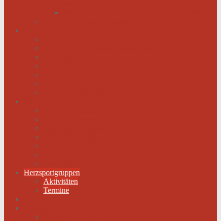
werden
Menschen mit schwachem Herz dürfen hoffen
Hilfe für das herzkranke Kind
Service
Ärztlicher Beirat
Kardiologie Universitätsklinik Innsbruck
Ambulanzen
Reha-Kliniken
Selbsthilfegruppen
Buchtipps
Liste mit Zentren für seltene Erkrankungen
Links
Landesverbände
Partner & Sponsoren
Sponsoren Schaukasten
ECA-MEDICAL
Links rund um die Gesundheit
Der Herzverband im Netzwerk
Fachmagazin
Herzsportgruppen
Aktivitäten
Termine
Fotos
Kontakt
Werden Sie Mitglied!