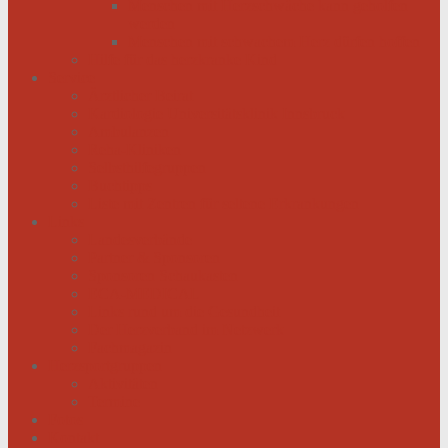
Menschen mit Herzschwäche kann geholfen
werden
Menschen mit schwachem Herz dürfen hoffen
Hilfe für das herzkranke Kind
Service
Ärztlicher Beirat
Kardiologie Universitätsklinik Innsbruck
Ambulanzen
Reha-Kliniken
Selbsthilfegruppen
Buchtipps
Liste mit Zentren für seltene Erkrankungen
Links
Landesverbände
Partner & Sponsoren
Sponsoren Schaukasten
ECA-MEDICAL
Links rund um die Gesundheit
Der Herzverband im Netzwerk
Fachmagazin
Herzsportgruppen
Aktivitäten
Termine
Fotos
Kontakt