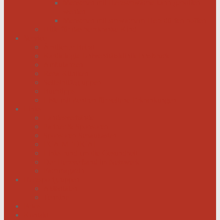
Menschen mit Herzschwäche kann geholfen
werden
Menschen mit schwachem Herz dürfen hoffen
Hilfe für das herzkranke Kind
Service
Ärztlicher Beirat
Kardiologie Universitätsklinik Innsbruck
Ambulanzen
Reha-Kliniken
Selbsthilfegruppen
Buchtipps
Liste mit Zentren für seltene Erkrankungen
Links
Landesverbände
Partner & Sponsoren
Sponsoren Schaukasten
ECA-MEDICAL
Links rund um die Gesundheit
Der Herzverband im Netzwerk
Fachmagazin
Herzsportgruppen
Aktivitäten
Termine
Fotos
Kontakt