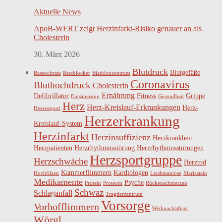
Aktuelle News
ApoB-WERT zeigt Herzinfarkt-Risiko genauer an als
Cholesterin
30. März 2026
Blutdruck
Blutgefäße
Basencitrate
Betablocker
Biathlonzentrum
Coronavirus
Bluthochdruck
Cholesterin
Ernährung
Defibrillator
Fitness
Grippe
Entsäuerung
Gesundheit
Herz
Herz-Kreislauf-Erkrankungen
Herz-
Heeressport
Herzerkrankung
Kreislauf-System
Herzinfarkt
Herzinsuffizienz
Herzkrankheit
Herzpatienten
Herzrhythmusstörung
Herzrhythmusstörungen
Herzsportgruppe
Herzschwäche
Herztod
Kammerflimmern
Kardiologen
Hochfilzen
Leishmaniose
Mariastein
Medikamente
Psyche
Protein
Proteom
Rückenschmerzen
Schwaz
Schlaganfall
Tragtierzentrum
Vorsorge
Vorhofflimmern
Weihnachtsfeier
Wörgl