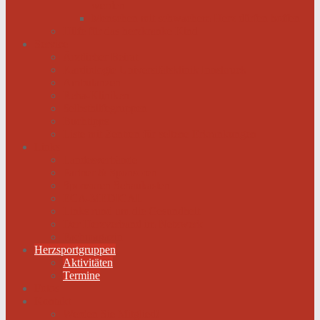
werden
Menschen mit schwachem Herz dürfen hoffen
Hilfe für das herzkranke Kind
Service
Ärztlicher Beirat
Kardiologie Universitätsklinik Innsbruck
Ambulanzen
Reha-Kliniken
Selbsthilfegruppen
Buchtipps
Liste mit Zentren für seltene Erkrankungen
Links
Landesverbände
Partner & Sponsoren
Sponsoren Schaukasten
ECA-MEDICAL
Links rund um die Gesundheit
Der Herzverband im Netzwerk
Fachmagazin
Herzsportgruppen
Aktivitäten
Termine
Fotos
Kontakt
Werden Sie Mitglied!