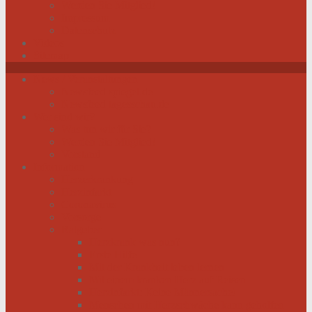
Werden Sie Mitglied!
Impressum
Datenschutz
Videos
Sitemap
News / Veranstaltungen
Newsfeed spiegel.de
Newsfeed tagesschau.de
Wer sind wir?
Was tun wir für Sie?
Werden Sie Mitglied!
Vorstand
Information
Herzerkrankung
Herzinfarkt
Coronavirus
Vorsorge
Ratgeber
Herzkrank was nun?
Erste Hilfe
Mit der Krankheit leben lernen
Mit einem kranken Herz auf Reisen
Herzinfarkt: Keine Männersache!
Menschen mit Herzschwäche kann geholfen