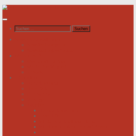
Unter
dem
Inhalt
Suchen
nach:
News / Veranstaltungen
Newsfeed spiegel.de
Newsfeed tagesschau.de
Wer sind wir?
Was tun wir für Sie?
Werden Sie Mitglied!
Vorstand
Information
Herzerkrankung
Herzinfarkt
Coronavirus
Vorsorge
Ratgeber
Herzkrank was nun?
Erste Hilfe
Mit der Krankheit leben lernen
Mit einem kranken Herz auf Reisen
Herzinfarkt: Keine Männersache!