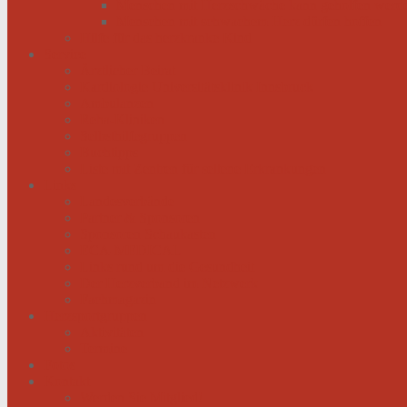
Menschen mit Herzschwäche kann geholfen werd
Menschen mit schwachem Herz dürfen hoffen
Hilfe für das herzkranke Kind
Service
Ärztlicher Beirat
Kardiologie Universitätsklinik Innsbruck
Ambulanzen
Reha-Kliniken
Selbsthilfegruppen
Buchtipps
Liste mit Zentren für seltene Erkrankungen
Links
Landesverbände
Partner & Sponsoren
Sponsoren Schaukasten
ECA-MEDICAL
Links rund um die Gesundheit
Der Herzverband im Netzwerk
Fachmagazin
Herzsportgruppen
Aktivitäten
Termine
Fotos
Kontakt
Werden Sie Mitglied!