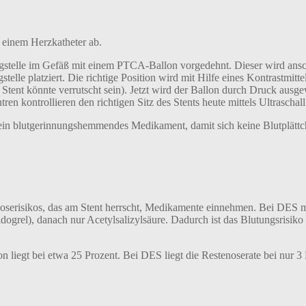
 einem Herzkatheter ab.
ngstelle im Gefäß mit einem PTCA-Ballon vorgedehnt. Dieser wird ansc
telle platziert. Die richtige Position wird mit Hilfe eines Kontrastmit
 Stent könnte verrutscht sein). Jetzt wird der Ballon durch Druck ausge
 kontrollieren den richtigen Sitz des Stents heute mittels Ultraschall
s ein blutgerinnungshemmendes Medikament, damit sich keine Blutplättc
oserisikos, das am Stent herrscht, Medikamente einnehmen. Bei DES m
grel), danach nur Acetylsalizylsäure. Dadurch ist das Blutungsrisiko
n liegt bei etwa 25 Prozent. Bei DES liegt die Restenoserate bei nur 3 