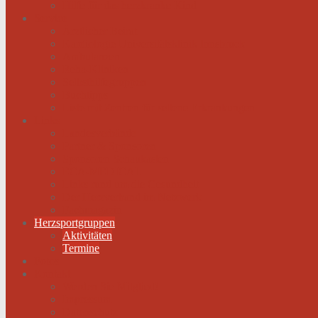
Hilfe für das herzkranke Kind
Service
Ärztlicher Beirat
Kardiologie Universitätsklinik Innsbruck
Ambulanzen
Reha-Kliniken
Selbsthilfegruppen
Buchtipps
Liste mit Zentren für seltene Erkrankungen
Links
Landesverbände
Partner & Sponsoren
Sponsoren Schaukasten
ECA-MEDICAL
Links rund um die Gesundheit
Der Herzverband im Netzwerk
Fachmagazin
Herzsportgruppen
Aktivitäten
Termine
Fotos
Kontakt
Werden Sie Mitglied!
Impressum
Datenschutz