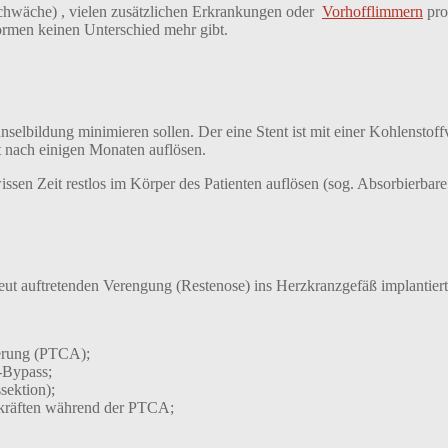
schwäche) , vielen zusätzlichen Erkrankungen oder
Vorhofflimmern
pro
formen keinen Unterschied mehr gibt.
nselbildung minimieren sollen. Der eine Stent ist mit einer Kohlenstof
st nach einigen Monaten auflösen.
issen Zeit restlos im Körper des Patienten auflösen (sog. Absorbierbare 
ut auftretenden Verengung (Restenose) ins Herzkranzgefäß implantiert
terung (PTCA);
-Bypass;
ektion);
lkräften während der PTCA;