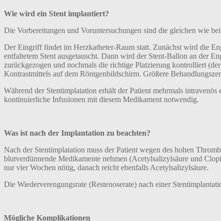
Wie wird ein Stent implantiert?
Die Vorbereitungen und Voruntersuchungen sind die gleichen wie bei
Der Eingriff findet im Herzkatheter-Raum statt. Zunächst wird die E
entfaltetem Stent ausgetauscht. Dann wird der Stent-Ballon an der Engs
zurückgezogen und nochmals die richtige Platzierung kontrolliert (der
Kontrastmittels auf dem Röntgenbildschirm. Größere Behandlungszentren
Während der Stentimplatation erhält der Patient mehrmals intravenö
kontinuierliche Infusionen mit diesem Medikament notwendig.
Was ist nach der Implantation zu beachten?
Nach der Stentimplatation muss der Patient wegen des hohen Thromb
blutverdünnende Medikamente nehmen (Acetylsalizylsäure und Clopido
nur vier Wochen nötig, danach reicht ebenfalls Acetylsalizylsäure.
Die Wiederverengungsrate (Restenoserate) nach einer Stentimplantatio
Mögliche Komplikationen