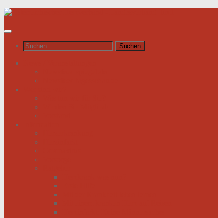
Unter
dem
Inhalt
Suchen
nach:
News / Veranstaltungen
Newsfeed spiegel.de
Newsfeed tagesschau.de
Wer sind wir?
Was tun wir für Sie?
Werden Sie Mitglied!
Vorstand
Information
Herzerkrankung
Herzinfarkt
Coronavirus
Vorsorge
Ratgeber
Herzkrank was nun?
Erste Hilfe
Mit der Krankheit leben lernen
Mit einem kranken Herz auf Reisen
Herzinfarkt: Keine Männersache!