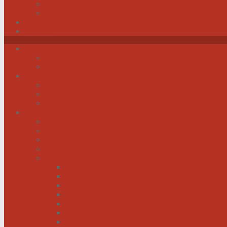
Impressum
Datenschutz
Videos
Sitemap
News / Veranstaltungen
Newsfeed spiegel.de
Newsfeed tagesschau.de
Wer sind wir?
Was tun wir für Sie?
Werden Sie Mitglied!
Vorstand
Information
Herzerkrankung
Herzinfarkt
Coronavirus
Vorsorge
Ratgeber
Herzkrank was nun?
Erste Hilfe
Mit der Krankheit leben lernen
Mit einem kranken Herz auf Reisen
Herzinfarkt: Keine Männersache!
Menschen mit Herzschwäche kann geholfen werd
Menschen mit schwachem Herz dürfen hoffen