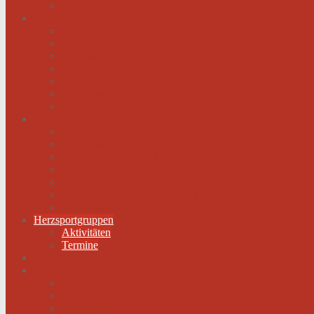
Hilfe für das herzkranke Kind
Service
Ärztlicher Beirat
Kardiologie Universitätsklinik Innsbruck
Ambulanzen
Reha-Kliniken
Selbsthilfegruppen
Buchtipps
Liste mit Zentren für seltene Erkrankungen
Links
Landesverbände
Partner & Sponsoren
Sponsoren Schaukasten
ECA-MEDICAL
Links rund um die Gesundheit
Der Herzverband im Netzwerk
Fachmagazin
Herzsportgruppen
Aktivitäten
Termine
Fotos
Kontakt
Werden Sie Mitglied!
Impressum
Datenschutz