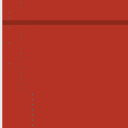
Impressum
Datenschutz
Videos
Sitemap
News / Veranstaltungen
Newsfeed spiegel.de
Newsfeed tagesschau.de
Wer sind wir?
Was tun wir für Sie?
Werden Sie Mitglied!
Vorstand
Information
Herzerkrankung
Herzinfarkt
Coronavirus
Vorsorge
Ratgeber
Herzkrank was nun?
Erste Hilfe
Mit der Krankheit leben lernen
Mit einem kranken Herz auf Reisen
Herzinfarkt: Keine Männersache!
Menschen mit Herzschwäche kann geholfen werd
Menschen mit schwachem Herz dürfen hoffen