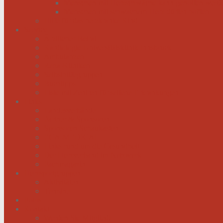
Menschen mit Herzschwäche kann geholfen werd
Menschen mit schwachem Herz dürfen hoffen
Hilfe für das herzkranke Kind
Service
Ärztlicher Beirat
Kardiologie Universitätsklinik Innsbruck
Ambulanzen
Reha-Kliniken
Selbsthilfegruppen
Buchtipps
Liste mit Zentren für seltene Erkrankungen
Links
Landesverbände
Partner & Sponsoren
Sponsoren Schaukasten
ECA-MEDICAL
Links rund um die Gesundheit
Der Herzverband im Netzwerk
Fachmagazin
Herzsportgruppen
Aktivitäten
Termine
Fotos
Kontakt
Werden Sie Mitglied!