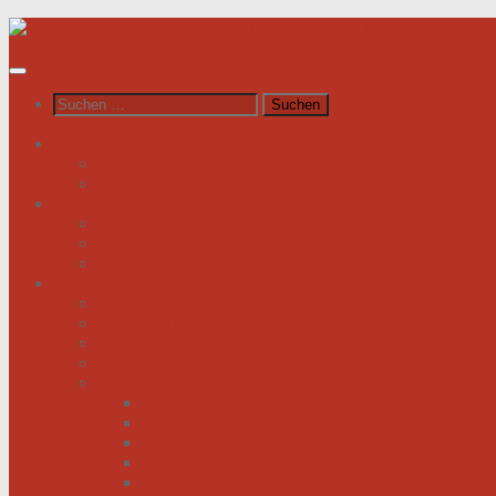
Unter
dem
Inhalt
Suchen
nach:
News / Veranstaltungen
Newsfeed spiegel.de
Newsfeed tagesschau.de
Wer sind wir?
Was tun wir für Sie?
Werden Sie Mitglied!
Vorstand
Information
Herzerkrankung
Herzinfarkt
Coronavirus
Vorsorge
Ratgeber
Herzkrank was nun?
Erste Hilfe
Mit der Krankheit leben lernen
Mit einem kranken Herz auf Reisen
Herzinfarkt: Keine Männersache!