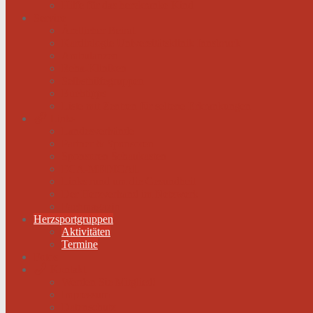
Hilfe für das herzkranke Kind
Service
Ärztlicher Beirat
Kardiologie Universitätsklinik Innsbruck
Ambulanzen
Reha-Kliniken
Selbsthilfegruppen
Buchtipps
Liste mit Zentren für seltene Erkrankungen
Links
Landesverbände
Partner & Sponsoren
Sponsoren Schaukasten
ECA-MEDICAL
Links rund um die Gesundheit
Der Herzverband im Netzwerk
Fachmagazin
Herzsportgruppen
Aktivitäten
Termine
Fotos
Kontakt
Werden Sie Mitglied!
Impressum
Datenschutz