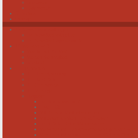
Impressum
Datenschutz
Videos
Sitemap
News / Veranstaltungen
Newsfeed spiegel.de
Newsfeed tagesschau.de
Wer sind wir?
Was tun wir für Sie?
Werden Sie Mitglied!
Vorstand
Information
Herzerkrankung
Herzinfarkt
Coronavirus
Vorsorge
Ratgeber
Herzkrank was nun?
Erste Hilfe
Mit der Krankheit leben lernen
Mit einem kranken Herz auf Reisen
Herzinfarkt: Keine Männersache!
Menschen mit Herzschwäche kann geholfen werd
Menschen mit schwachem Herz dürfen hoffen