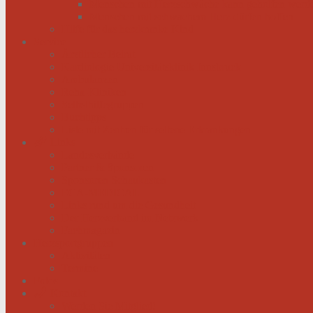
Menschen mit Herzschwäche kann geholfen werd
Menschen mit schwachem Herz dürfen hoffen
Hilfe für das herzkranke Kind
Service
Ärztlicher Beirat
Kardiologie Universitätsklinik Innsbruck
Ambulanzen
Reha-Kliniken
Selbsthilfegruppen
Buchtipps
Liste mit Zentren für seltene Erkrankungen
Links
Landesverbände
Partner & Sponsoren
Sponsoren Schaukasten
ECA-MEDICAL
Links rund um die Gesundheit
Der Herzverband im Netzwerk
Fachmagazin
Herzsportgruppen
Aktivitäten
Termine
Fotos
Kontakt
Werden Sie Mitglied!