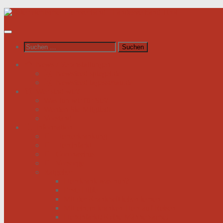
Unter
dem
Inhalt
Suchen
nach:
News / Veranstaltungen
Newsfeed spiegel.de
Newsfeed tagesschau.de
Wer sind wir?
Was tun wir für Sie?
Werden Sie Mitglied!
Vorstand
Information
Herzerkrankung
Herzinfarkt
Coronavirus
Vorsorge
Ratgeber
Herzkrank was nun?
Erste Hilfe
Mit der Krankheit leben lernen
Mit einem kranken Herz auf Reisen
Herzinfarkt: Keine Männersache!