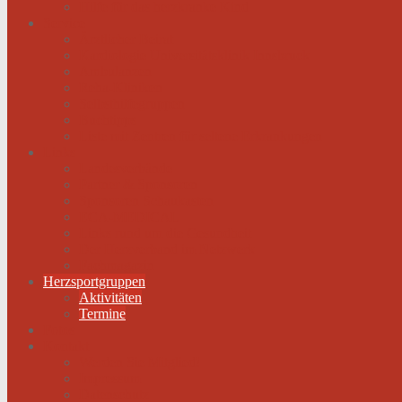
Hilfe für das herzkranke Kind
Service
Ärztlicher Beirat
Kardiologie Universitätsklinik Innsbruck
Ambulanzen
Reha-Kliniken
Selbsthilfegruppen
Buchtipps
Liste mit Zentren für seltene Erkrankungen
Links
Landesverbände
Partner & Sponsoren
Sponsoren Schaukasten
ECA-MEDICAL
Links rund um die Gesundheit
Der Herzverband im Netzwerk
Fachmagazin
Herzsportgruppen
Aktivitäten
Termine
Fotos
Kontakt
Werden Sie Mitglied!
Impressum
Datenschutz