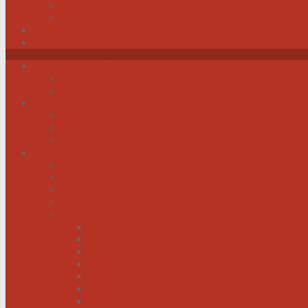
Impressum
Datenschutz
Videos
Sitemap
News / Veranstaltungen
Newsfeed spiegel.de
Newsfeed tagesschau.de
Wer sind wir?
Was tun wir für Sie?
Werden Sie Mitglied!
Vorstand
Information
Herzerkrankung
Herzinfarkt
Coronavirus
Vorsorge
Ratgeber
Herzkrank was nun?
Erste Hilfe
Mit der Krankheit leben lernen
Mit einem kranken Herz auf Reisen
Herzinfarkt: Keine Männersache!
Menschen mit Herzschwäche kann geholfen werd
Menschen mit schwachem Herz dürfen hoffen