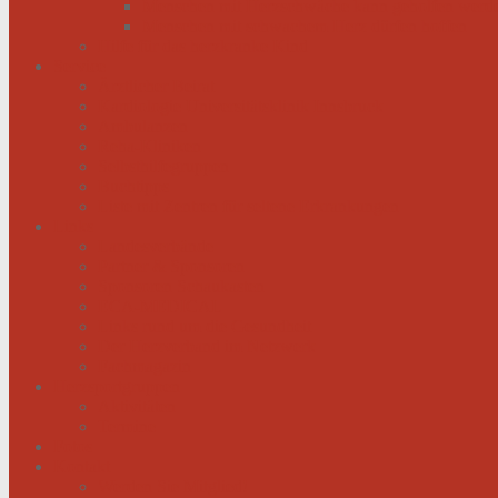
Menschen mit Herzschwäche kann geholfen werd
Menschen mit schwachem Herz dürfen hoffen
Hilfe für das herzkranke Kind
Service
Ärztlicher Beirat
Kardiologie Universitätsklinik Innsbruck
Ambulanzen
Reha-Kliniken
Selbsthilfegruppen
Buchtipps
Liste mit Zentren für seltene Erkrankungen
Links
Landesverbände
Partner & Sponsoren
Sponsoren Schaukasten
ECA-MEDICAL
Links rund um die Gesundheit
Der Herzverband im Netzwerk
Fachmagazin
Herzsportgruppen
Aktivitäten
Termine
Fotos
Kontakt
Werden Sie Mitglied!