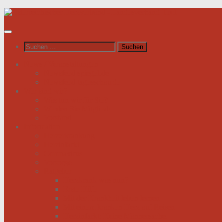
Unter
dem
Inhalt
Suchen
nach:
News / Veranstaltungen
Newsfeed spiegel.de
Newsfeed tagesschau.de
Wer sind wir?
Was tun wir für Sie?
Werden Sie Mitglied!
Vorstand
Information
Herzerkrankung
Herzinfarkt
Coronavirus
Vorsorge
Ratgeber
Herzkrank was nun?
Erste Hilfe
Mit der Krankheit leben lernen
Mit einem kranken Herz auf Reisen
Herzinfarkt: Keine Männersache!