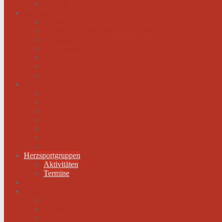
Hilfe für das herzkranke Kind
Service
Ärztlicher Beirat
Kardiologie Universitätsklinik Innsbruck
Ambulanzen
Reha-Kliniken
Selbsthilfegruppen
Buchtipps
Liste mit Zentren für seltene Erkrankungen
Links
Landesverbände
Partner & Sponsoren
Sponsoren Schaukasten
ECA-MEDICAL
Links rund um die Gesundheit
Der Herzverband im Netzwerk
Fachmagazin
Herzsportgruppen
Aktivitäten
Termine
Fotos
Kontakt
Werden Sie Mitglied!
Impressum
Datenschutz