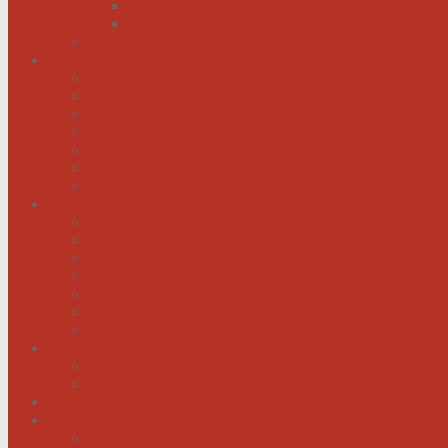
Menschen mit Herzschwäche kann geholfen werd
Menschen mit schwachem Herz dürfen hoffen
Hilfe für das herzkranke Kind
Service
Ärztlicher Beirat
Kardiologie Universitätsklinik Innsbruck
Ambulanzen
Reha-Kliniken
Selbsthilfegruppen
Buchtipps
Liste mit Zentren für seltene Erkrankungen
Links
Landesverbände
Partner & Sponsoren
Sponsoren Schaukasten
ECA-MEDICAL
Links rund um die Gesundheit
Der Herzverband im Netzwerk
Fachmagazin
Herzsportgruppen
Aktivitäten
Termine
Fotos
Kontakt
Werden Sie Mitglied!