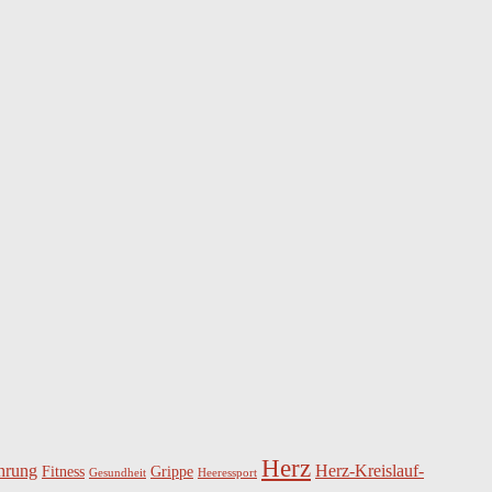
Herz
hrung
Herz-Kreislauf-
Fitness
Grippe
Gesundheit
Heeressport