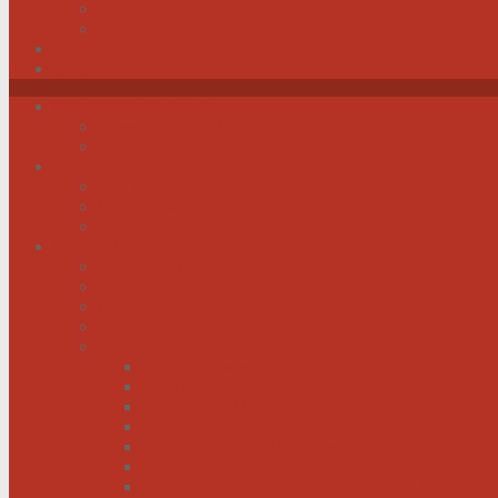
Impressum
Datenschutz
Videos
Sitemap
News / Veranstaltungen
Newsfeed spiegel.de
Newsfeed tagesschau.de
Wer sind wir?
Was tun wir für Sie?
Werden Sie Mitglied!
Vorstand
Information
Herzerkrankung
Herzinfarkt
Coronavirus
Vorsorge
Ratgeber
Herzkrank was nun?
Erste Hilfe
Mit der Krankheit leben lernen
Mit einem kranken Herz auf Reisen
Herzinfarkt: Keine Männersache!
Menschen mit Herzschwäche kann geholfen werd
Menschen mit schwachem Herz dürfen hoffen