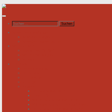
Unter
dem
Inhalt
Suchen
nach:
News / Veranstaltungen
Newsfeed spiegel.de
Newsfeed tagesschau.de
Wer sind wir?
Was tun wir für Sie?
Werden Sie Mitglied!
Vorstand
Information
Herzerkrankung
Herzinfarkt
Coronavirus
Vorsorge
Ratgeber
Herzkrank was nun?
Erste Hilfe
Mit der Krankheit leben lernen
Mit einem kranken Herz auf Reisen
Herzinfarkt: Keine Männersache!