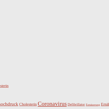
sterin
Coronavirus
hochdruck
Cholesterin
Ernä
Defibrillator
Entsäuerung