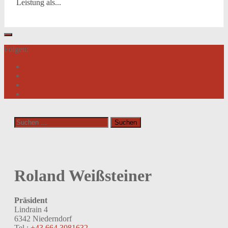
Leistung als...
Folgen:
Suchen
nach:
Roland Weißsteiner
Präsident
Lindrain 4
6342 Niederndorf
Tel.:
+43 664 3081632