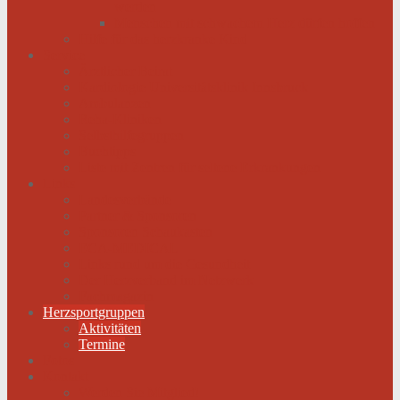
werden
Menschen mit schwachem Herz dürfen hoffen
Hilfe für das herzkranke Kind
Service
Ärztlicher Beirat
Kardiologie Universitätsklinik Innsbruck
Ambulanzen
Reha-Kliniken
Selbsthilfegruppen
Buchtipps
Liste mit Zentren für seltene Erkrankungen
Links
Landesverbände
Partner & Sponsoren
Sponsoren Schaukasten
ECA-MEDICAL
Links rund um die Gesundheit
Der Herzverband im Netzwerk
Fachmagazin
Herzsportgruppen
Aktivitäten
Termine
Fotos
Kontakt
Werden Sie Mitglied!