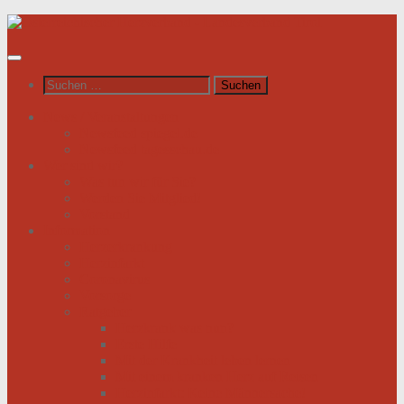
Unter
dem
Inhalt
Suchen
nach:
News / Veranstaltungen
Newsfeed spiegel.de
Newsfeed tagesschau.de
Wer sind wir?
Was tun wir für Sie?
Werden Sie Mitglied!
Vorstand
Information
Herzerkrankung
Herzinfarkt
Coronavirus
Vorsorge
Ratgeber
Herzkrank was nun?
Erste Hilfe
Mit der Krankheit leben lernen
Mit einem kranken Herz auf Reisen
Herzinfarkt: Keine Männersache!