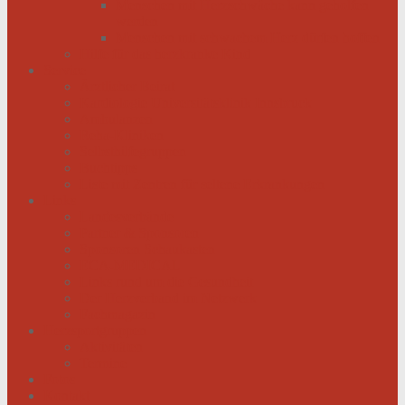
Menschen mit Herzschwäche kann geholfen
werden
Menschen mit schwachem Herz dürfen hoffen
Hilfe für das herzkranke Kind
Service
Ärztlicher Beirat
Kardiologie Universitätsklinik Innsbruck
Ambulanzen
Reha-Kliniken
Selbsthilfegruppen
Buchtipps
Liste mit Zentren für seltene Erkrankungen
Links
Landesverbände
Partner & Sponsoren
Sponsoren Schaukasten
ECA-MEDICAL
Links rund um die Gesundheit
Der Herzverband im Netzwerk
Fachmagazin
Herzsportgruppen
Aktivitäten
Termine
Fotos
Kontakt