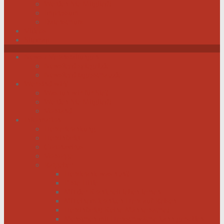
Werden Sie Mitglied!
Impressum
Datenschutz
Videos
Sitemap
News / Veranstaltungen
Newsfeed spiegel.de
Newsfeed tagesschau.de
Wer sind wir?
Was tun wir für Sie?
Werden Sie Mitglied!
Vorstand
Information
Herzerkrankung
Herzinfarkt
Coronavirus
Vorsorge
Ratgeber
Herzkrank was nun?
Erste Hilfe
Mit der Krankheit leben lernen
Mit einem kranken Herz auf Reisen
Herzinfarkt: Keine Männersache!
Menschen mit Herzschwäche kann geholfen