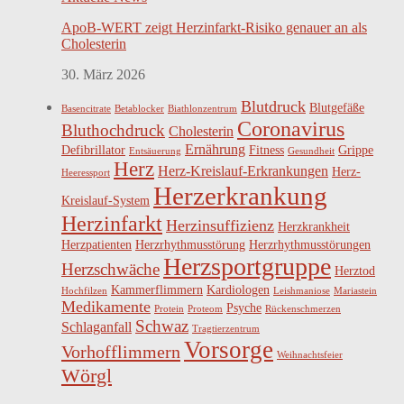
ApoB-WERT zeigt Herzinfarkt-Risiko genauer an als
Cholesterin
30. März 2026
Blutdruck
Blutgefäße
Basencitrate
Betablocker
Biathlonzentrum
Coronavirus
Bluthochdruck
Cholesterin
Ernährung
Defibrillator
Fitness
Grippe
Entsäuerung
Gesundheit
Herz
Herz-Kreislauf-Erkrankungen
Herz-
Heeressport
Herzerkrankung
Kreislauf-System
Herzinfarkt
Herzinsuffizienz
Herzkrankheit
Herzpatienten
Herzrhythmusstörung
Herzrhythmusstörungen
Herzsportgruppe
Herzschwäche
Herztod
Kammerflimmern
Kardiologen
Hochfilzen
Leishmaniose
Mariastein
Medikamente
Psyche
Protein
Proteom
Rückenschmerzen
Schwaz
Schlaganfall
Tragtierzentrum
Vorsorge
Vorhofflimmern
Weihnachtsfeier
Wörgl