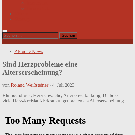
Impressum
Datenschutz
Videos
Sitemap
Suchen
nach:
Aktuelle News
Sind Herzprobleme eine
Alterserscheinung?
von
Roland Weißsteiner
·
4. Juli 2023
Bluthochdruck, Herzschwäche, Arterienverkalkung, Diabetes –
viele Herz-Kreislauf-Erkrankungen gelten als Alterserscheinung.