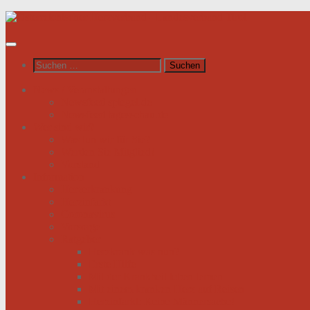
Unter
dem
Inhalt
Suchen
nach:
News / Veranstaltungen
Newsfeed spiegel.de
Newsfeed tagesschau.de
Wer sind wir?
Was tun wir für Sie?
Werden Sie Mitglied!
Vorstand
Information
Herzerkrankung
Herzinfarkt
Coronavirus
Vorsorge
Ratgeber
Herzkrank was nun?
Erste Hilfe
Mit der Krankheit leben lernen
Mit einem kranken Herz auf Reisen
Herzinfarkt: Keine Männersache!