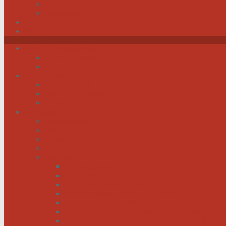
Impressum
Datenschutz
Videos
Sitemap
News / Veranstaltungen
Newsfeed spiegel.de
Newsfeed tagesschau.de
Wer sind wir?
Was tun wir für Sie?
Werden Sie Mitglied!
Vorstand
Information
Herzerkrankung
Herzinfarkt
Coronavirus
Vorsorge
Ratgeber
Herzkrank was nun?
Erste Hilfe
Mit der Krankheit leben lernen
Mit einem kranken Herz auf Reisen
Herzinfarkt: Keine Männersache!
Menschen mit Herzschwäche kann geholfen werd
Menschen mit schwachem Herz dürfen hoffen