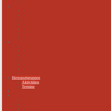
Hilfe für das herzkranke Kind
Service
Ärztlicher Beirat
Kardiologie Universitätsklinik Innsbruck
Ambulanzen
Reha-Kliniken
Selbsthilfegruppen
Buchtipps
Liste mit Zentren für seltene Erkrankungen
Links
Landesverbände
Partner & Sponsoren
Sponsoren Schaukasten
ECA-MEDICAL
Links rund um die Gesundheit
Der Herzverband im Netzwerk
Fachmagazin
Herzsportgruppen
Aktivitäten
Termine
Fotos
Kontakt
Werden Sie Mitglied!
Impressum
Datenschutz