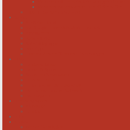
Menschen mit Herzschwäche kann geholfen werd
Menschen mit schwachem Herz dürfen hoffen
Hilfe für das herzkranke Kind
Service
Ärztlicher Beirat
Kardiologie Universitätsklinik Innsbruck
Ambulanzen
Reha-Kliniken
Selbsthilfegruppen
Buchtipps
Liste mit Zentren für seltene Erkrankungen
Links
Landesverbände
Partner & Sponsoren
Sponsoren Schaukasten
ECA-MEDICAL
Links rund um die Gesundheit
Der Herzverband im Netzwerk
Fachmagazin
Herzsportgruppen
Aktivitäten
Termine
Fotos
Kontakt
Werden Sie Mitglied!