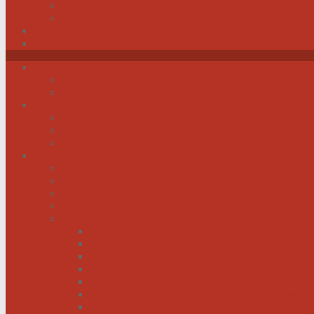
Impressum
Datenschutz
Videos
Sitemap
News / Veranstaltungen
Newsfeed spiegel.de
Newsfeed tagesschau.de
Wer sind wir?
Was tun wir für Sie?
Werden Sie Mitglied!
Vorstand
Information
Herzerkrankung
Herzinfarkt
Coronavirus
Vorsorge
Ratgeber
Herzkrank was nun?
Erste Hilfe
Mit der Krankheit leben lernen
Mit einem kranken Herz auf Reisen
Herzinfarkt: Keine Männersache!
Menschen mit Herzschwäche kann geholfen werd
Menschen mit schwachem Herz dürfen hoffen