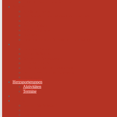
Hilfe für das herzkranke Kind
Service
Ärztlicher Beirat
Kardiologie Universitätsklinik Innsbruck
Ambulanzen
Reha-Kliniken
Selbsthilfegruppen
Buchtipps
Liste mit Zentren für seltene Erkrankungen
Links
Landesverbände
Partner & Sponsoren
Sponsoren Schaukasten
ECA-MEDICAL
Links rund um die Gesundheit
Der Herzverband im Netzwerk
Fachmagazin
Herzsportgruppen
Aktivitäten
Termine
Fotos
Kontakt
Werden Sie Mitglied!
Impressum
Datenschutz