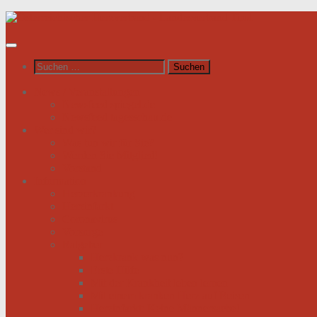
Unter
dem
Inhalt
Suchen
nach:
News / Veranstaltungen
Newsfeed spiegel.de
Newsfeed tagesschau.de
Wer sind wir?
Was tun wir für Sie?
Werden Sie Mitglied!
Vorstand
Information
Herzerkrankung
Herzinfarkt
Coronavirus
Vorsorge
Ratgeber
Herzkrank was nun?
Erste Hilfe
Mit der Krankheit leben lernen
Mit einem kranken Herz auf Reisen
Herzinfarkt: Keine Männersache!