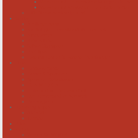
Menschen mit Herzschwäche kann geholfen werd
Menschen mit schwachem Herz dürfen hoffen
Hilfe für das herzkranke Kind
Service
Ärztlicher Beirat
Kardiologie Universitätsklinik Innsbruck
Ambulanzen
Reha-Kliniken
Selbsthilfegruppen
Buchtipps
Liste mit Zentren für seltene Erkrankungen
Links
Landesverbände
Partner & Sponsoren
Sponsoren Schaukasten
ECA-MEDICAL
Links rund um die Gesundheit
Der Herzverband im Netzwerk
Fachmagazin
Herzsportgruppen
Aktivitäten
Termine
Fotos
Kontakt
Werden Sie Mitglied!