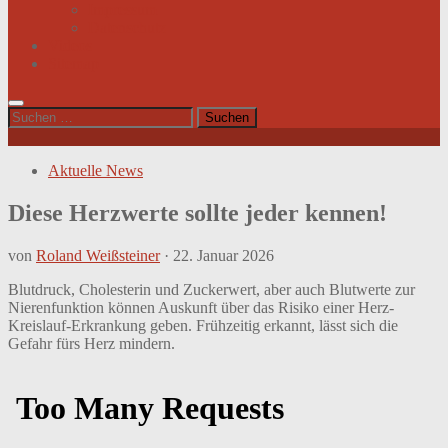
Impressum
Datenschutz
Videos
Sitemap
Suchen
nach:
Aktuelle News
Diese Herzwerte sollte jeder kennen!
von
Roland Weißsteiner
·
22. Januar 2026
Blutdruck, Cholesterin und Zuckerwert, aber auch Blutwerte zur
Nierenfunktion können Auskunft über das Risiko einer Herz-
Kreislauf-Erkrankung geben. Frühzeitig erkannt, lässt sich die
Gefahr fürs Herz mindern.