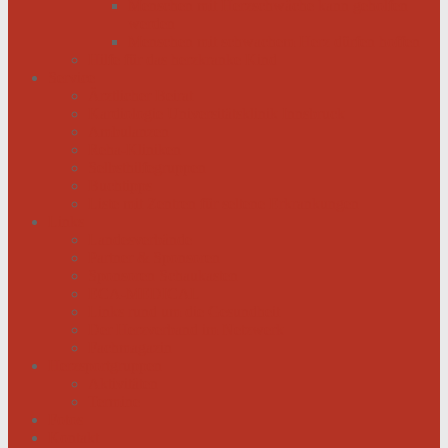
Menschen mit Herzschwäche kann geholfen
werden
Menschen mit schwachem Herz dürfen hoffen
Hilfe für das herzkranke Kind
Service
Ärztlicher Beirat
Kardiologie Universitätsklinik Innsbruck
Ambulanzen
Reha-Kliniken
Selbsthilfegruppen
Buchtipps
Liste mit Zentren für seltene Erkrankungen
Links
Landesverbände
Partner & Sponsoren
Sponsoren Schaukasten
ECA-MEDICAL
Links rund um die Gesundheit
Der Herzverband im Netzwerk
Fachmagazin
Herzsportgruppen
Aktivitäten
Termine
Fotos
Kontakt