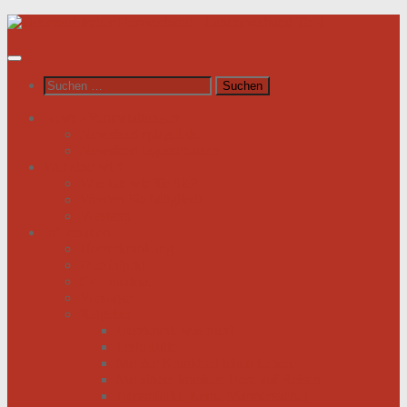
Unter
dem
Inhalt
Suchen
nach:
News / Veranstaltungen
Newsfeed spiegel.de
Newsfeed tagesschau.de
Wer sind wir?
Was tun wir für Sie?
Werden Sie Mitglied!
Vorstand
Information
Herzerkrankung
Herzinfarkt
Coronavirus
Vorsorge
Ratgeber
Herzkrank was nun?
Erste Hilfe
Mit der Krankheit leben lernen
Mit einem kranken Herz auf Reisen
Herzinfarkt: Keine Männersache!