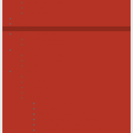
Werden Sie Mitglied!
Impressum
Datenschutz
Videos
Sitemap
News / Veranstaltungen
Newsfeed spiegel.de
Newsfeed tagesschau.de
Wer sind wir?
Was tun wir für Sie?
Werden Sie Mitglied!
Vorstand
Information
Herzerkrankung
Herzinfarkt
Coronavirus
Vorsorge
Ratgeber
Herzkrank was nun?
Erste Hilfe
Mit der Krankheit leben lernen
Mit einem kranken Herz auf Reisen
Herzinfarkt: Keine Männersache!
Menschen mit Herzschwäche kann geholfen