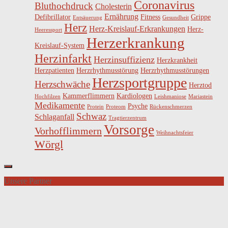
Coronavirus
Bluthochdruck
Cholesterin
Ernährung
Defibrillator
Fitness
Grippe
Entsäuerung
Gesundheit
Herz
Herz-Kreislauf-Erkrankungen
Herz-
Heeressport
Herzerkrankung
Kreislauf-System
Herzinfarkt
Herzinsuffizienz
Herzkrankheit
Herzpatienten
Herzrhythmusstörung
Herzrhythmusstörungen
Herzsportgruppe
Herzschwäche
Herztod
Kammerflimmern
Kardiologen
Hochfilzen
Leishmaniose
Mariastein
Medikamente
Psyche
Protein
Proteom
Rückenschmerzen
Schwaz
Schlaganfall
Tragtierzentrum
Vorsorge
Vorhofflimmern
Weihnachtsfeier
Wörgl
Unsere Partner