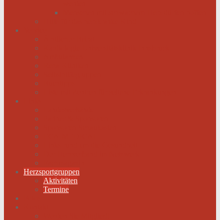
werden
Menschen mit schwachem Herz dürfen hoffen
Hilfe für das herzkranke Kind
Service
Ärztlicher Beirat
Kardiologie Universitätsklinik Innsbruck
Ambulanzen
Reha-Kliniken
Selbsthilfegruppen
Buchtipps
Liste mit Zentren für seltene Erkrankungen
Links
Landesverbände
Partner & Sponsoren
Sponsoren Schaukasten
ECA-MEDICAL
Links rund um die Gesundheit
Der Herzverband im Netzwerk
Fachmagazin
Herzsportgruppen
Aktivitäten
Termine
Fotos
Kontakt
Werden Sie Mitglied!