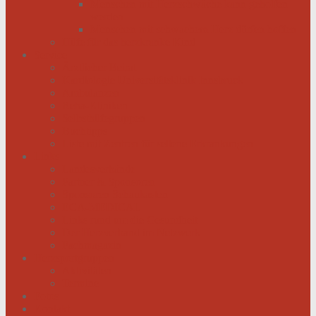
Menschen mit Herzschwäche kann geholfen
werden
Menschen mit schwachem Herz dürfen hoffen
Hilfe für das herzkranke Kind
Service
Ärztlicher Beirat
Kardiologie Universitätsklinik Innsbruck
Ambulanzen
Reha-Kliniken
Selbsthilfegruppen
Buchtipps
Liste mit Zentren für seltene Erkrankungen
Links
Landesverbände
Partner & Sponsoren
Sponsoren Schaukasten
ECA-MEDICAL
Links rund um die Gesundheit
Der Herzverband im Netzwerk
Fachmagazin
Herzsportgruppen
Aktivitäten
Termine
Fotos
Kontakt