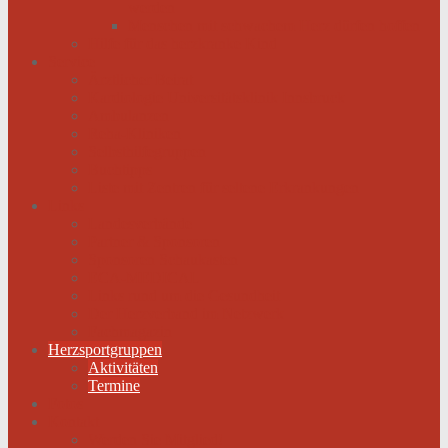
werden
Menschen mit schwachem Herz dürfen hoffen
Hilfe für das herzkranke Kind
Service
Ärztlicher Beirat
Kardiologie Universitätsklinik Innsbruck
Ambulanzen
Reha-Kliniken
Selbsthilfegruppen
Buchtipps
Liste mit Zentren für seltene Erkrankungen
Links
Landesverbände
Partner & Sponsoren
Sponsoren Schaukasten
ECA-MEDICAL
Links rund um die Gesundheit
Der Herzverband im Netzwerk
Fachmagazin
Herzsportgruppen
Aktivitäten
Termine
Fotos
Kontakt
Werden Sie Mitglied!