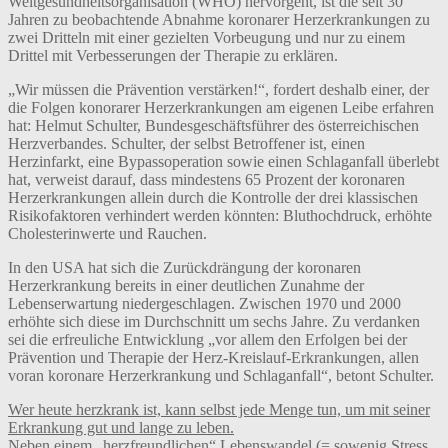
Weltgesundheitsorganisation (WHO) hervorgeht, ist die seit 30
Jahren zu beobachtende Abnahme koronarer Herzerkrankungen zu
zwei Dritteln mit einer gezielten Vorbeugung und nur zu einem
Drittel mit Verbesserungen der Therapie zu erklären.
„Wir müssen die Prävention verstärken!“, fordert deshalb einer, der
die Folgen konorarer Herzerkrankungen am eigenen Leibe erfahren
hat: Helmut Schulter, Bundesgeschäftsführer des österreichischen
Herzverbandes. Schulter, der selbst Betroffener ist, einen
Herzinfarkt, eine Bypassoperation sowie einen Schlaganfall überlebt
hat, verweist darauf, dass mindestens 65 Prozent der koronaren
Herzerkrankungen allein durch die Kontrolle der drei klassischen
Risikofaktoren verhindert werden könnten: Bluthochdruck, erhöhte
Cholesterinwerte und Rauchen.
In den USA hat sich die Zurückdrängung der koronaren
Herzerkrankung bereits in einer deutlichen Zunahme der
Lebenserwartung niedergeschlagen. Zwischen 1970 und 2000
erhöhte sich diese im Durchschnitt um sechs Jahre. Zu verdanken
sei die erfreuliche Entwicklung „vor allem den Erfolgen bei der
Prävention und Therapie der Herz-Kreislauf-Erkrankungen, allen
voran koronare Herzerkrankung und Schlaganfall“, betont Schulter.
Wer heute herzkrank ist, kann selbst jede Menge tun, um mit seiner
Erkrankung gut und lange zu leben.
Neben einem „herzfreundlichen“ Lebenswandel (= sowenig Stress