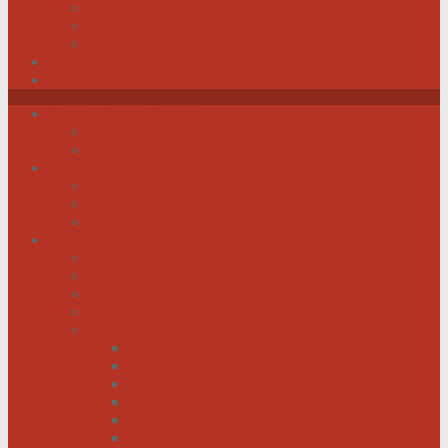
Werden Sie Mitglied!
Impressum
Datenschutz
Videos
Sitemap
News / Veranstaltungen
Newsfeed spiegel.de
Newsfeed tagesschau.de
Wer sind wir?
Was tun wir für Sie?
Werden Sie Mitglied!
Vorstand
Information
Herzerkrankung
Herzinfarkt
Coronavirus
Vorsorge
Ratgeber
Herzkrank was nun?
Erste Hilfe
Mit der Krankheit leben lernen
Mit einem kranken Herz auf Reisen
Herzinfarkt: Keine Männersache!
Menschen mit Herzschwäche kann geholfen