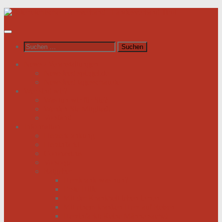
Unter
dem
Inhalt
Suchen
nach:
News / Veranstaltungen
Newsfeed spiegel.de
Newsfeed tagesschau.de
Wer sind wir?
Was tun wir für Sie?
Werden Sie Mitglied!
Vorstand
Information
Herzerkrankung
Herzinfarkt
Coronavirus
Vorsorge
Ratgeber
Herzkrank was nun?
Erste Hilfe
Mit der Krankheit leben lernen
Mit einem kranken Herz auf Reisen
Herzinfarkt: Keine Männersache!