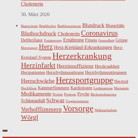
Cholesterin
30. März 2026
Blutdruck
Blutgefäße
Basencitrate
Betablocker
Biathlonzentrum
Coronavirus
Bluthochdruck
Cholesterin
Ernährung
Defibrillator
Fitness
Grippe
Entsäuerung
Gesundheit
Herz
Herz-Kreislauf-Erkrankungen
Herz-
Heeressport
Herzerkrankung
Kreislauf-System
Herzinfarkt
Herzinsuffizienz
Herzkrankheit
Herzpatienten
Herzrhythmusstörung
Herzrhythmusstörungen
Herzsportgruppe
Herzschwäche
Herztod
Kammerflimmern
Kardiologen
Hochfilzen
Leishmaniose
Mariastein
Medikamente
Psyche
Protein
Proteom
Rückenschmerzen
Schwaz
Schlaganfall
Tragtierzentrum
Vorsorge
Vorhofflimmern
Weihnachtsfeier
Wörgl