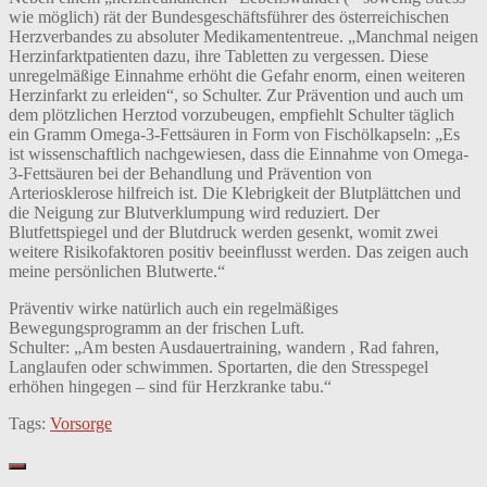
wie möglich) rät der Bundesgeschäftsführer des österreichischen
Herzverbandes zu absoluter Medikamententreue. „Manchmal neigen
Herzinfarktpatienten dazu, ihre Tabletten zu vergessen. Diese
unregelmäßige Einnahme erhöht die Gefahr enorm, einen weiteren
Herzinfarkt zu erleiden“, so Schulter. Zur Prävention und auch um
dem plötzlichen Herztod vorzubeugen, empfiehlt Schulter täglich
ein Gramm Omega-3-Fettsäuren in Form von Fischölkapseln: „Es
ist wissenschaftlich nachgewiesen, dass die Einnahme von Omega-
3-Fettsäuren bei der Behandlung und Prävention von
Arteriosklerose hilfreich ist. Die Klebrigkeit der Blutplättchen und
die Neigung zur Blutverklumpung wird reduziert. Der
Blutfettspiegel und der Blutdruck werden gesenkt, womit zwei
weitere Risikofaktoren positiv beeinflusst werden. Das zeigen auch
meine persönlichen Blutwerte.“
Präventiv wirke natürlich auch ein regelmäßiges
Bewegungsprogramm an der frischen Luft.
Schulter: „Am besten Ausdauertraining, wandern , Rad fahren,
Langlaufen oder schwimmen. Sportarten, die den Stresspegel
erhöhen hingegen – sind für Herzkranke tabu.“
Tags:
Vorsorge